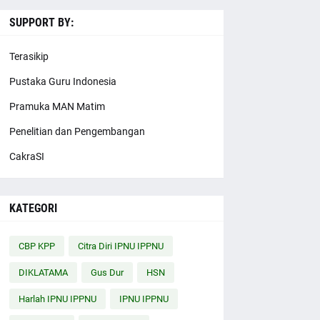
SUPPORT BY:
Terasikip
Pustaka Guru Indonesia
Pramuka MAN Matim
Penelitian dan Pengembangan
CakraSI
KATEGORI
CBP KPP
Citra Diri IPNU IPPNU
DIKLATAMA
Gus Dur
HSN
Harlah IPNU IPPNU
IPNU IPPNU