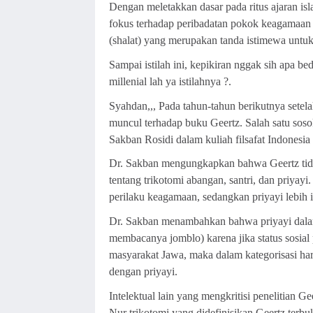
Dengan meletakkan dasar pada ritus ajaran is
fokus terhadap peribadatan pokok keagamaan 
(shalat) yang merupakan tanda istimewa untuk
Sampai istilah ini, kepikiran nggak sih apa bed
millenial lah ya istilahnya ?.
Syahdan,,, Pada tahun-tahun berikutnya setela
muncul terhadap buku Geertz. Salah satu sosok
Sakban Rosidi dalam kuliah filsafat Indonesia
Dr. Sakban mengungkapkan bahwa Geertz tida
tentang trikotomi abangan, santri, dan priyayi.
perilaku keagamaan, sedangkan priyayi lebih id
Dr. Sakban menambahkan bahwa priyayi dalam
membacanya jomblo) karena jika status sosial 
masyarakat Jawa, maka dalam kategorisasi haru
dengan priyayi.
Intelektual lain yang mengkritisi penelitian 
Nur trikotomi yang didefinisikan Geertz terbuk