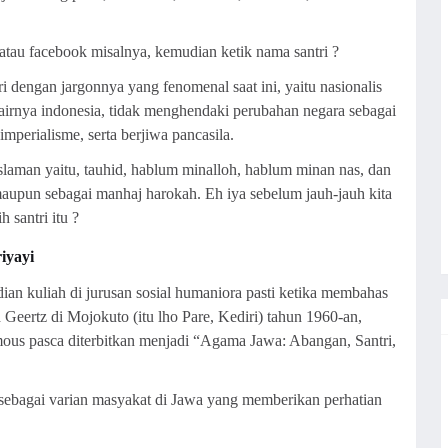
tau facebook misalnya, kemudian ketik nama santri ?
ri dengan jargonnya yang fenomenal saat ini, yaitu nasionalis
 airnya indonesia, tidak menghendaki perubahan negara sebagai
imperialisme, serta berjiwa pancasila.
islaman yaitu, tauhid, hablum minalloh, hablum minan nas, dan
aupun sebagai manhaj harokah. Eh iya sebelum jauh-jauh kita
 santri itu ?
iyayi
an kuliah di jurusan sosial humaniora pasti ketika membahas
d Geertz di Mojokuto (itu lho Pare, Kediri) tahun 1960-an,
amous pasca diterbitkan menjadi “Agama Jawa: Abangan, Santri,
 sebagai varian masyakat di Jawa yang memberikan perhatian