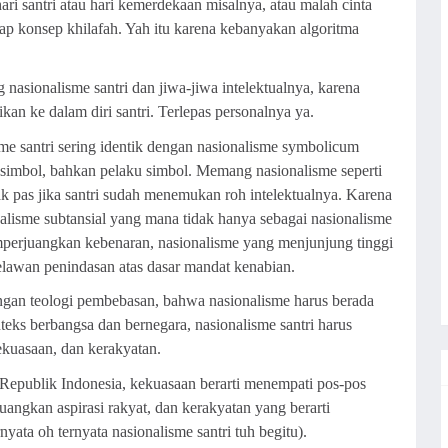
hari santri atau hari kemerdekaan misalnya, atau malah cinta
ap konsep khilafah. Yah itu karena kebanyakan algoritma
g nasionalisme santri dan jiwa-jiwa intelektualnya, karena
kan ke dalam diri santri. Terlepas personalnya ya.
sme santri sering identik dengan nasionalisme symbolicum
n simbol, bahkan pelaku simbol. Memang nasionalisme seperti
idak pas jika santri sudah menemukan roh intelektualnya. Karena
onalisme subtansial yang mana tidak hanya sebagai nasionalisme
emperjuangkan kebenaran, nasionalisme yang menjunjung tinggi
elawan penindasan atas dasar mandat kenabian.
engan teologi pembebasan, bahwa nasionalisme harus berada
eks berbangsa dan bernegara, nasionalisme santri harus
ekuasaan, dan kerakyatan.
Republik Indonesia, kekuasaan berarti menempati pos-pos
angkan aspirasi rakyat, dan kerakyatan yang berarti
yata oh ternyata nasionalisme santri tuh begitu).