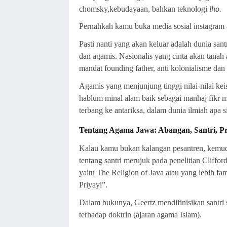
chomsky,kebudayaan, bahkan teknologi
lho.
Pernahkah kamu buka media sosial instagram a
Pasti nanti yang akan keluar adalah dunia sant
dan agamis. Nasionalis yang cinta akan tanah
mandat founding father, anti kolonialisme dan 
Agamis yang menjunjung tinggi nilai-nilai ke
hablum minal alam baik sebagai manhaj fikr m
terbang ke antariksa, dalam dunia ilmiah apa sih
Tentang Agama Jawa: Abangan, Santri, Pr
Kalau kamu bukan kalangan pesantren, kemudi
tentang santri merujuk pada penelitian Cliffor
yaitu The Religion of Java atau yang lebih f
Priyayi”.
Dalam bukunya, Geertz mendifinisikan santri
terhadap doktrin (ajaran agama Islam).