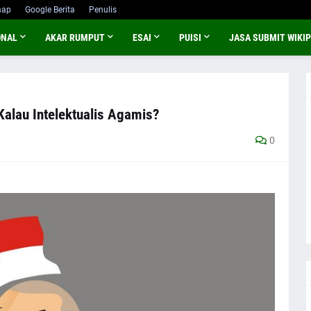
map
Google Berita
Penulis
ONAL
AKAR RUMPUT
ESAI
PUISI
JASA SUBMIT WIKIP
 Kalau Intelektualis Agamis?
0