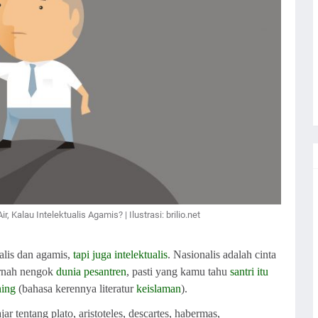
, Kalau Intelektualis Agamis? | Ilustrasi: brilio.net
alis dan agamis,
tapi juga intelektualis
. Nasionalis adalah cinta
ernah nengok
dunia pesantren
, pasti yang kamu tahu
santri itu
ning
(bahasa kerennya literatur
keislaman
).
ar tentang plato, aristoteles, descartes, habermas,