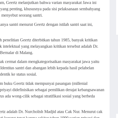
lam, Geertz melanjutkan bahwa varian masyarakat Jawa ini
yang penting, khususnya pada sisi pelaksanaan sembahyang
 menyebut seorang santri.
anya santri menurut Geertz dengan istilah santri saat ini,
h penelitian Geertz diterbitkan tahun 1985, banyak kritikan
 intelektual yang melayangkan kritikan tersebut adalah Dr.
 Bernalar di Malang.
k cermat dalam mengkategorisaikan masyarakat jawa yaitu
 Identitas santri dan abangan lebih kepada hasil pelabelan
entik ke status sosial.
 buku Geertz tidak mempunyai pasangan (millenial
priyayi didefinisikan sebagai pemilikan derajat kebangsawanan
s ada wong-cilik sebagai stratifikasi sosial yang berbeda
Geertz adalah Dr. Nurcholish Madjid atau Cak Nur. Menurut cak
ti kurang tepat karena sekitar tahun 1990 varian priyayi dan