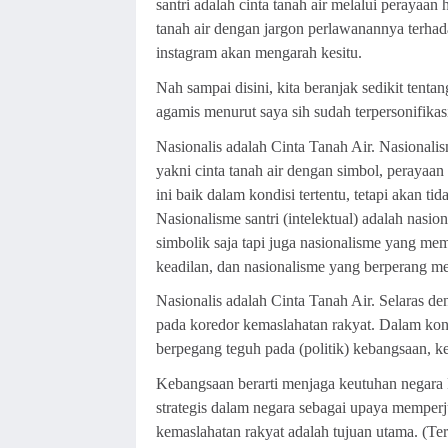
santri adalah cinta tanah air melalui perayaan 
tanah air dengan jargon perlawanannya terhad
instagram akan mengarah kesitu.
Nah sampai disini, kita beranjak sedikit tentan
agamis menurut saya sih sudah terpersonifikasi
Nasionalis adalah Cinta Tanah Air. Nasionali
yakni cinta tanah air dengan simbol, perayaa
ini baik dalam kondisi tertentu, tetapi akan t
Nasionalisme santri (intelektual) adalah nasi
simbolik saja tapi juga nasionalisme yang m
keadilan, dan nasionalisme yang berperang m
Nasionalis adalah Cinta Tanah Air. Selaras d
pada koredor kemaslahatan rakyat. Dalam kont
berpegang teguh pada (politik) kebangsaan, k
Kebangsaan berarti menjaga keutuhan negara 
strategis dalam negara sebagai upaya memperju
kemaslahatan rakyat adalah tujuan utama. (Tern