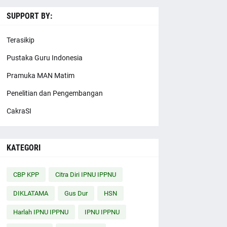
SUPPORT BY:
Terasikip
Pustaka Guru Indonesia
Pramuka MAN Matim
Penelitian dan Pengembangan
CakraSI
KATEGORI
CBP KPP
Citra Diri IPNU IPPNU
DIKLATAMA
Gus Dur
HSN
Harlah IPNU IPPNU
IPNU IPPNU