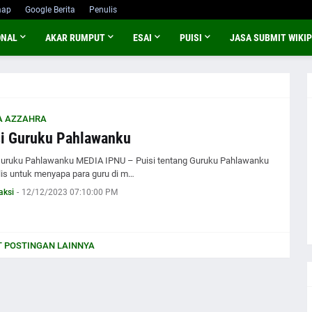
map
Google Berita
Penulis
ONAL
AKAR RUMPUT
ESAI
PUISI
JASA SUBMIT WIKIP
A AZZAHRA
i Guruku Pahlawanku
Guruku Pahlawanku MEDIA IPNU – Puisi tentang Guruku Pahlawanku
tulis untuk menyapa para guru di m…
aksi
-
12/12/2023 07:10:00 PM
 POSTINGAN LAINNYA