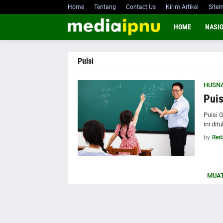
Home
Tentang
Contact Us
Kirim Artikel
Site
HOME
NASI
Puisi
HUSN
Puis
Puisi 
ini di
by
Red
MUAT