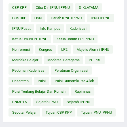
CBP KPP
Citra Diri IPNU IPPNU
DIKLATAMA
Gus Dur
HSN
Harlah IPNU IPPNU
IPNU IPPNU
IPNU Pusat
Info Kampus
Kaderisasi
Ketua Umum PP IPNU
Ketua Umum PP IPPNU
Konferensi
Kongres
LP2
Majelis Alumni IPNU
Merdeka Belajar
Moderasi Beragama
PD PRT
Pedoman Kaderisasi
Peraturan Organisasi
Pesantren
Puisi
Puisi Gumamku Ya Allah
Puisi Tentang Belajar Dari Rumah
Rapimnas
SNMPTN
Sejarah IPNU
Sejarah IPPNU
Seputar Pelajar
Tujuan CBP KPP
Tujuan IPNU IPPNU