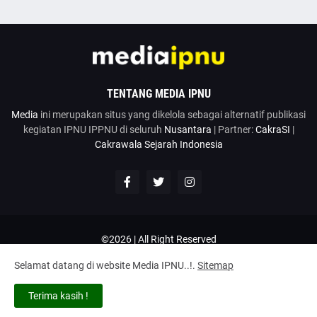
TENTANG MEDIA IPNU
Media
ini merupakan situs yang dikelola sebagai alternatif publikasi
kegiatan IPNU IPPNU di seluruh
Nusantara
| Partner:
CakraSI
|
Cakrawala Sejarah Indonesia
©2026 | All Right Reserved
Google News
Penulis
Hubungi Kami
Kirim Artikel
Selamat datang di website Media IPNU..!.
Sitemap
Disclaimer
Privacy Policy
Terms and Conditions
Tentang
Terima kasih !
Home