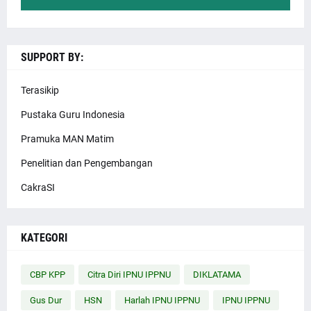
SUPPORT BY:
Terasikip
Pustaka Guru Indonesia
Pramuka MAN Matim
Penelitian dan Pengembangan
CakraSI
KATEGORI
CBP KPP
Citra Diri IPNU IPPNU
DIKLATAMA
Gus Dur
HSN
Harlah IPNU IPPNU
IPNU IPPNU