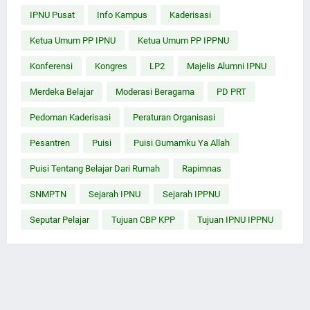
IPNU Pusat
Info Kampus
Kaderisasi
Ketua Umum PP IPNU
Ketua Umum PP IPPNU
Konferensi
Kongres
LP2
Majelis Alumni IPNU
Merdeka Belajar
Moderasi Beragama
PD PRT
Pedoman Kaderisasi
Peraturan Organisasi
Pesantren
Puisi
Puisi Gumamku Ya Allah
Puisi Tentang Belajar Dari Rumah
Rapimnas
SNMPTN
Sejarah IPNU
Sejarah IPPNU
Seputar Pelajar
Tujuan CBP KPP
Tujuan IPNU IPPNU