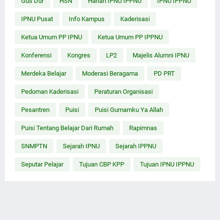
Gus Dur
HSN
Harlah IPNU IPPNU
IPNU IPPNU
IPNU Pusat
Info Kampus
Kaderisasi
Ketua Umum PP IPNU
Ketua Umum PP IPPNU
Konferensi
Kongres
LP2
Majelis Alumni IPNU
Merdeka Belajar
Moderasi Beragama
PD PRT
Pedoman Kaderisasi
Peraturan Organisasi
Pesantren
Puisi
Puisi Gumamku Ya Allah
Puisi Tentang Belajar Dari Rumah
Rapimnas
SNMPTN
Sejarah IPNU
Sejarah IPPNU
Seputar Pelajar
Tujuan CBP KPP
Tujuan IPNU IPPNU