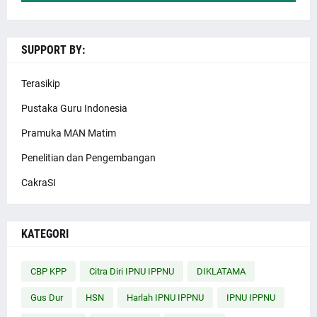
SUPPORT BY:
Terasikip
Pustaka Guru Indonesia
Pramuka MAN Matim
Penelitian dan Pengembangan
CakraSI
KATEGORI
CBP KPP
Citra Diri IPNU IPPNU
DIKLATAMA
Gus Dur
HSN
Harlah IPNU IPPNU
IPNU IPPNU