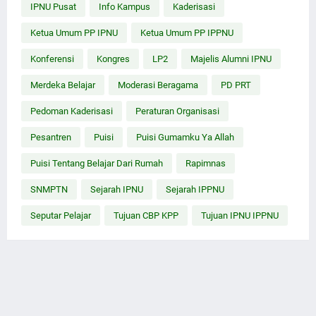
IPNU Pusat
Info Kampus
Kaderisasi
Ketua Umum PP IPNU
Ketua Umum PP IPPNU
Konferensi
Kongres
LP2
Majelis Alumni IPNU
Merdeka Belajar
Moderasi Beragama
PD PRT
Pedoman Kaderisasi
Peraturan Organisasi
Pesantren
Puisi
Puisi Gumamku Ya Allah
Puisi Tentang Belajar Dari Rumah
Rapimnas
SNMPTN
Sejarah IPNU
Sejarah IPPNU
Seputar Pelajar
Tujuan CBP KPP
Tujuan IPNU IPPNU