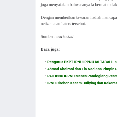
juga menyatakan bahwasanya ia berniat mela
Dengan memberikan tawaran hadiah mencapai 
netizen atau haters tersebut.
Sumber:
cekricek.id
Baca juga:
Pengurus PKPT IPNU IPPNU IAI TABAH La
Ahmad Khoironi dan Ela Nadiana Pimpin
PAC IPNU IPPNU Menes Pandeglang Resmi
IPNU Cirebon Kecam Bullying dan Kekeras
Dewi Perssik Gelar Sayembara Berhadiah unt
Berhadiah untuk Temukan Haters. Jika Dewi 
Maka Dewi Perssik Gelar Sayembara Berhadia