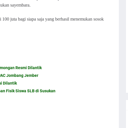
kukan sayembara.
100 juta bagi siapa saja yang berhasil menemukan sosok
mongan Resmi Dilantik
 PAC Jombang Jember
 Dilantik
an Fisik Siswa SLB di Susukan
uk Temukan Haters. Info Dewi Perssik Gelar Sayembara
Perssik Gelar Sayembara Berhadiah untuk Temukan Haters.
h. Dewi Perssik Gelar Sayembara.