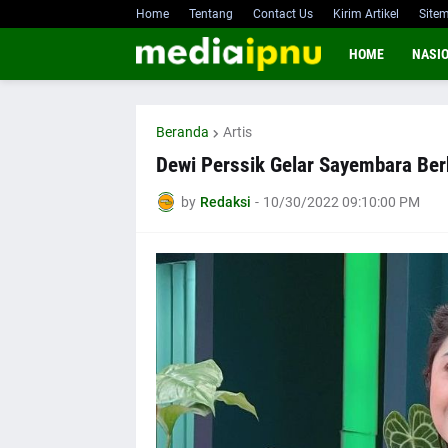
Home
Tentang
Contact Us
Kirim Artikel
Site
HOME
NASI
Beranda
Artis
Dewi Perssik Gelar Sayembara Ber
by
Redaksi
-
10/30/2022 09:10:00 PM