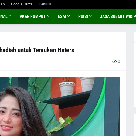
map
Google Berita
Penulis
ONAL
AKAR RUMPUT
ESAI
PUISI
JASA SUBMIT WIKIP
hadiah untuk Temukan Haters
0