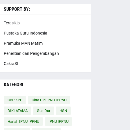
SUPPORT BY:
Terasikip
Pustaka Guru Indonesia
Pramuka MAN Matim
Penelitian dan Pengembangan
CakraSI
KATEGORI
CBP KPP
Citra Diri IPNU IPPNU
DIKLATAMA
Gus Dur
HSN
Harlah IPNU IPPNU
IPNU IPPNU