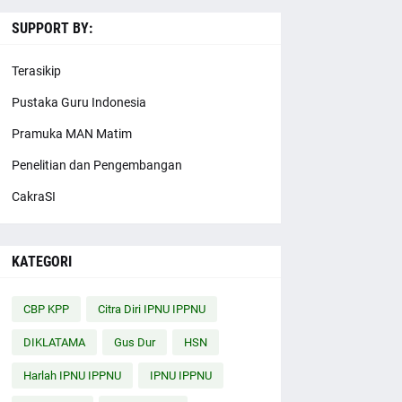
SUPPORT BY:
Terasikip
Pustaka Guru Indonesia
Pramuka MAN Matim
Penelitian dan Pengembangan
CakraSI
KATEGORI
CBP KPP
Citra Diri IPNU IPPNU
DIKLATAMA
Gus Dur
HSN
Harlah IPNU IPPNU
IPNU IPPNU