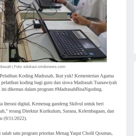
adrasah | Foto: edukasi.sindonews.com
Pelatihan Koding Madrasah, Ikut yuk! Kementerian Agama
wa pelatihan koding bagi guru dan siswa Madrasah Tsanawiyah
 ini dikemas dalam program #MadrasahBisaNgoding.
 literasi digital, Kemenag gandeng Skilvul untuk beri
sah," terang Direktur Kurikulum, Sarana, Kelembagaan, dan
 (9/11/2022).
i salah satu program prioritas Menag Yaqut Cholil Qoumas,