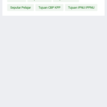
Seputar Pelajar
Tujuan CBP KPP
Tujuan IPNU IPPNU