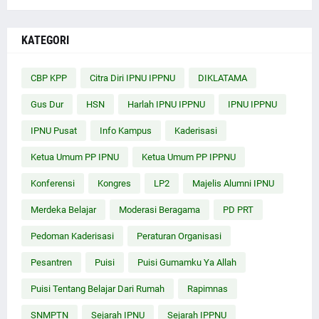
KATEGORI
CBP KPP
Citra Diri IPNU IPPNU
DIKLATAMA
Gus Dur
HSN
Harlah IPNU IPPNU
IPNU IPPNU
IPNU Pusat
Info Kampus
Kaderisasi
Ketua Umum PP IPNU
Ketua Umum PP IPPNU
Konferensi
Kongres
LP2
Majelis Alumni IPNU
Merdeka Belajar
Moderasi Beragama
PD PRT
Pedoman Kaderisasi
Peraturan Organisasi
Pesantren
Puisi
Puisi Gumamku Ya Allah
Puisi Tentang Belajar Dari Rumah
Rapimnas
SNMPTN
Sejarah IPNU
Sejarah IPPNU