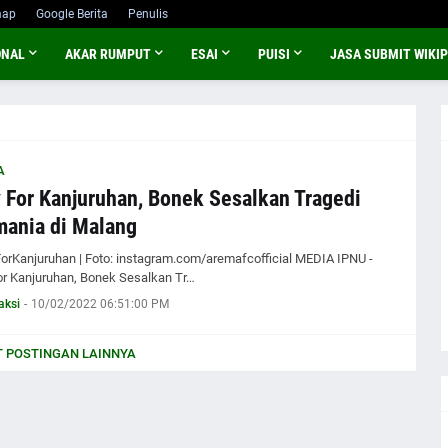
map
Google Berita
Penulis
ONAL
AKAR RUMPUT
ESAI
PUISI
JASA SUBMIT WIKIP
A
 For Kanjuruhan, Bonek Sesalkan Tragedi
ania di Malang
orKanjuruhan | Foto: instagram.com/aremafcofficial MEDIA IPNU -
or Kanjuruhan, Bonek Sesalkan Tr…
aksi
-
10/02/2022 06:51:00 PM
 POSTINGAN LAINNYA