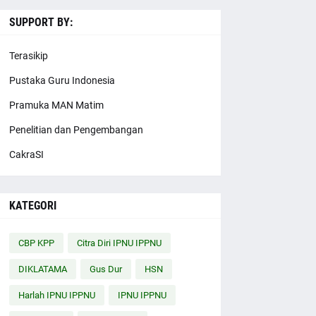
SUPPORT BY:
Terasikip
Pustaka Guru Indonesia
Pramuka MAN Matim
Penelitian dan Pengembangan
CakraSI
KATEGORI
CBP KPP
Citra Diri IPNU IPPNU
DIKLATAMA
Gus Dur
HSN
Harlah IPNU IPPNU
IPNU IPPNU