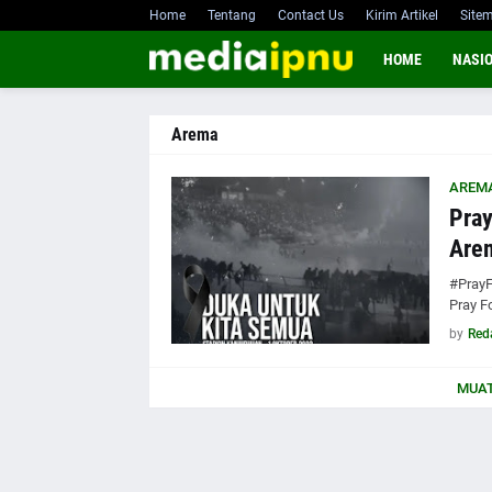
Home
Tentang
Contact Us
Kirim Artikel
Site
HOME
NASI
Arema
AREM
Pray
Arem
#PrayF
Pray F
by
Red
MUAT