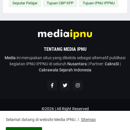
Seputar Pelajar
Tujuan CBP KPP
Tujuan IPNU IPPNU
TENTANG MEDIA IPNU
Media
ini merupakan situs yang dikelola sebagai alternatif publikasi
kegiatan IPNU IPPNU di seluruh
Nusantara
| Partner:
CakraSI
|
Cakrawala Sejarah Indonesia
©2026 | All Right Reserved
Google News
Penulis
Hubungi Kami
Kirim Artikel
Selamat datang di website Media IPNU..!.
Sitemap
Disclaimer
Privacy Policy
Terms and Conditions
Tentang