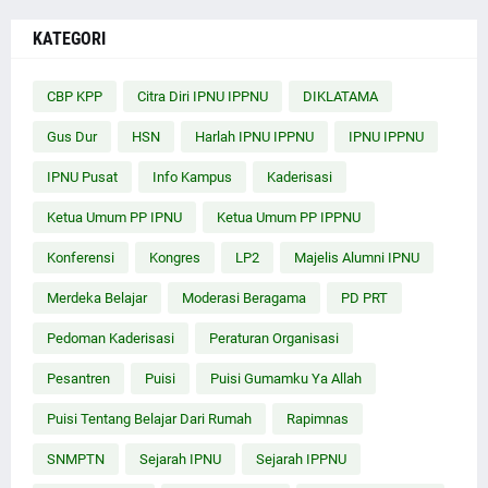
KATEGORI
CBP KPP
Citra Diri IPNU IPPNU
DIKLATAMA
Gus Dur
HSN
Harlah IPNU IPPNU
IPNU IPPNU
IPNU Pusat
Info Kampus
Kaderisasi
Ketua Umum PP IPNU
Ketua Umum PP IPPNU
Konferensi
Kongres
LP2
Majelis Alumni IPNU
Merdeka Belajar
Moderasi Beragama
PD PRT
Pedoman Kaderisasi
Peraturan Organisasi
Pesantren
Puisi
Puisi Gumamku Ya Allah
Puisi Tentang Belajar Dari Rumah
Rapimnas
SNMPTN
Sejarah IPNU
Sejarah IPPNU