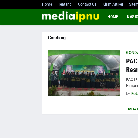
Home
Tentang
Contact Us
Kirim Artikel
Site
HOME
NASI
Gondang
GOND
PAC
Resm
PAC IP
Pimpin
by
Red
MUAT