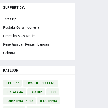
SUPPORT BY:
Terasikip
Pustaka Guru Indonesia
Pramuka MAN Matim
Penelitian dan Pengembangan
CakraSI
KATEGORI
CBP KPP
Citra Diri IPNU IPPNU
DIKLATAMA
Gus Dur
HSN
Harlah IPNU IPPNU
IPNU IPPNU