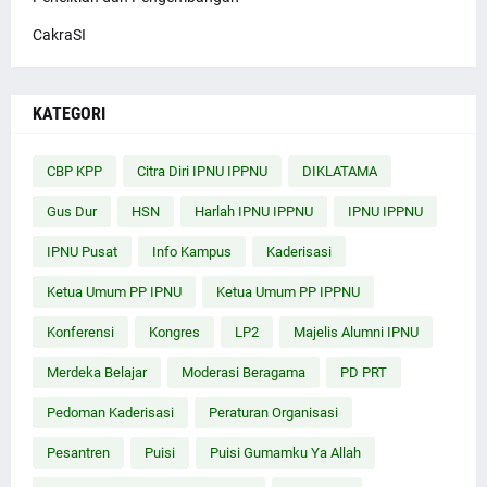
CakraSI
KATEGORI
CBP KPP
Citra Diri IPNU IPPNU
DIKLATAMA
Gus Dur
HSN
Harlah IPNU IPPNU
IPNU IPPNU
IPNU Pusat
Info Kampus
Kaderisasi
Ketua Umum PP IPNU
Ketua Umum PP IPPNU
Konferensi
Kongres
LP2
Majelis Alumni IPNU
Merdeka Belajar
Moderasi Beragama
PD PRT
Pedoman Kaderisasi
Peraturan Organisasi
Pesantren
Puisi
Puisi Gumamku Ya Allah