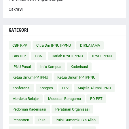
CakraSI
KATEGORI
CBP KPP
Citra Diri IPNU IPPNU
DIKLATAMA
Gus Dur
HSN
Harlah IPNU IPPNU
IPNU IPPNU
IPNU Pusat
Info Kampus
Kaderisasi
Ketua Umum PP IPNU
Ketua Umum PP IPPNU
Konferensi
Kongres
LP2
Majelis Alumni IPNU
Merdeka Belajar
Moderasi Beragama
PD PRT
Pedoman Kaderisasi
Peraturan Organisasi
Pesantren
Puisi
Puisi Gumamku Ya Allah