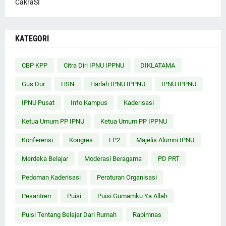
CakraSI
KATEGORI
CBP KPP
Citra Diri IPNU IPPNU
DIKLATAMA
Gus Dur
HSN
Harlah IPNU IPPNU
IPNU IPPNU
IPNU Pusat
Info Kampus
Kaderisasi
Ketua Umum PP IPNU
Ketua Umum PP IPPNU
Konferensi
Kongres
LP2
Majelis Alumni IPNU
Merdeka Belajar
Moderasi Beragama
PD PRT
Pedoman Kaderisasi
Peraturan Organisasi
Pesantren
Puisi
Puisi Gumamku Ya Allah
Puisi Tentang Belajar Dari Rumah
Rapimnas