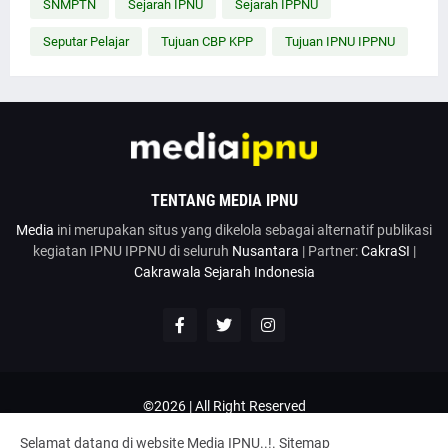
SNMPTN
Sejarah IPNU
Sejarah IPPNU
Seputar Pelajar
Tujuan CBP KPP
Tujuan IPNU IPPNU
TENTANG MEDIA IPNU
Media
ini merupakan situs yang dikelola sebagai alternatif publikasi
kegiatan IPNU IPPNU di seluruh
Nusantara
| Partner:
CakraSI
|
Cakrawala Sejarah Indonesia
©2026 | All Right Reserved
Google News
Penulis
Hubungi Kami
Kirim Artikel
Selamat datang di website Media IPNU..!.
Sitemap