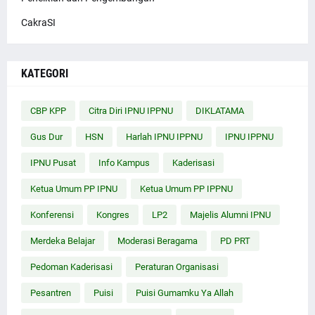
CakraSI
KATEGORI
CBP KPP
Citra Diri IPNU IPPNU
DIKLATAMA
Gus Dur
HSN
Harlah IPNU IPPNU
IPNU IPPNU
IPNU Pusat
Info Kampus
Kaderisasi
Ketua Umum PP IPNU
Ketua Umum PP IPPNU
Konferensi
Kongres
LP2
Majelis Alumni IPNU
Merdeka Belajar
Moderasi Beragama
PD PRT
Pedoman Kaderisasi
Peraturan Organisasi
Pesantren
Puisi
Puisi Gumamku Ya Allah