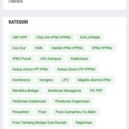
CakraSI
KATEGORI
CBP KPP
Citra Diri IPNU IPPNU
DIKLATAMA
Gus Dur
HSN
Harlah IPNU IPPNU
IPNU IPPNU
IPNU Pusat
Info Kampus
Kaderisasi
Ketua Umum PP IPNU
Ketua Umum PP IPPNU
Konferensi
Kongres
LP2
Majelis Alumni IPNU
Merdeka Belajar
Moderasi Beragama
PD PRT
Pedoman Kaderisasi
Peraturan Organisasi
Pesantren
Puisi
Puisi Gumamku Ya Allah
Puisi Tentang Belajar Dari Rumah
Rapimnas