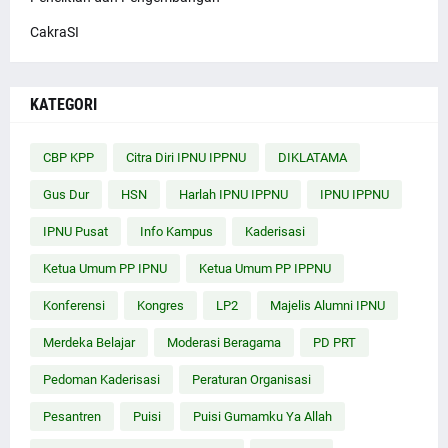
CakraSI
KATEGORI
CBP KPP
Citra Diri IPNU IPPNU
DIKLATAMA
Gus Dur
HSN
Harlah IPNU IPPNU
IPNU IPPNU
IPNU Pusat
Info Kampus
Kaderisasi
Ketua Umum PP IPNU
Ketua Umum PP IPPNU
Konferensi
Kongres
LP2
Majelis Alumni IPNU
Merdeka Belajar
Moderasi Beragama
PD PRT
Pedoman Kaderisasi
Peraturan Organisasi
Pesantren
Puisi
Puisi Gumamku Ya Allah