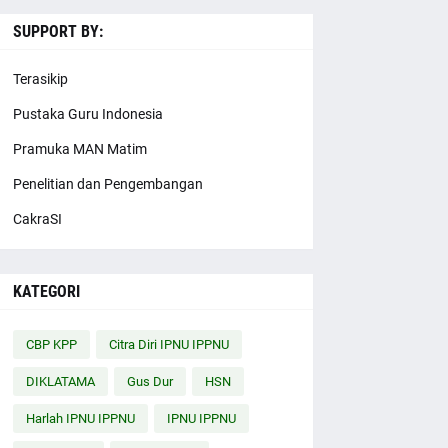
SUPPORT BY:
Terasikip
Pustaka Guru Indonesia
Pramuka MAN Matim
Penelitian dan Pengembangan
CakraSI
KATEGORI
CBP KPP
Citra Diri IPNU IPPNU
DIKLATAMA
Gus Dur
HSN
Harlah IPNU IPPNU
IPNU IPPNU