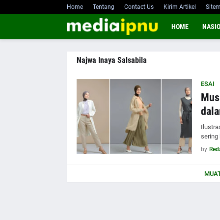
Home
Tentang
Contact Us
Kirim Artikel
Site
HOME
NASI
Najwa Inaya Salsabila
ESAI
Musl
dala
Ilustr
sering
by
Red
MUAT