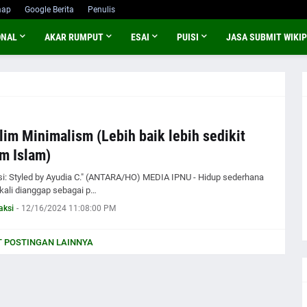
map
Google Berita
Penulis
ONAL
AKAR RUMPUT
ESAI
PUISI
JASA SUBMIT WIKIP
im Minimalism (Lebih baik lebih sedikit
m Islam)
asi: Styled by Ayudia C." (ANTARA/HO) MEDIA IPNU - Hidup sederhana
 kali dianggap sebagai p…
aksi
-
12/16/2024 11:08:00 PM
 POSTINGAN LAINNYA