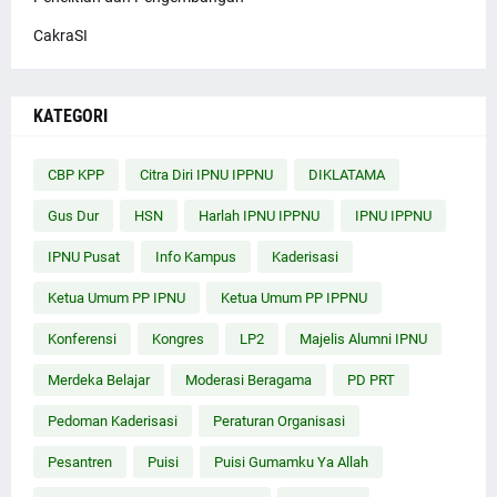
CakraSI
KATEGORI
CBP KPP
Citra Diri IPNU IPPNU
DIKLATAMA
Gus Dur
HSN
Harlah IPNU IPPNU
IPNU IPPNU
IPNU Pusat
Info Kampus
Kaderisasi
Ketua Umum PP IPNU
Ketua Umum PP IPPNU
Konferensi
Kongres
LP2
Majelis Alumni IPNU
Merdeka Belajar
Moderasi Beragama
PD PRT
Pedoman Kaderisasi
Peraturan Organisasi
Pesantren
Puisi
Puisi Gumamku Ya Allah