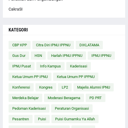
CakraSI
KATEGORI
CBP KPP
Citra Diri IPNU IPPNU
DIKLATAMA
Gus Dur
HSN
Harlah IPNU IPPNU
IPNU IPPNU
IPNU Pusat
Info Kampus
Kaderisasi
Ketua Umum PP IPNU
Ketua Umum PP IPPNU
Konferensi
Kongres
LP2
Majelis Alumni IPNU
Merdeka Belajar
Moderasi Beragama
PD PRT
Pedoman Kaderisasi
Peraturan Organisasi
Pesantren
Puisi
Puisi Gumamku Ya Allah