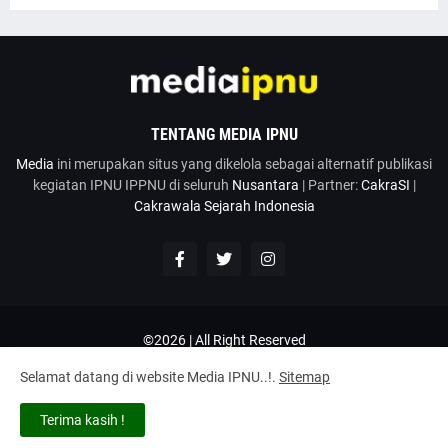
TENTANG MEDIA IPNU
Media
ini merupakan situs yang dikelola sebagai alternatif publikasi
kegiatan IPNU IPPNU di seluruh
Nusantara
| Partner:
CakraSI
|
Cakrawala Sejarah Indonesia
©2026 | All Right Reserved
Google News
Penulis
Hubungi Kami
Kirim Artikel
Selamat datang di website Media IPNU..!.
Sitemap
Disclaimer
Privacy Policy
Terms and Conditions
Tentang
Terima kasih !
Home