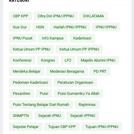
KATEGORI
CBP KPP
Citra Diri IPNU IPPNU
DIKLATAMA
Gus Dur
HSN
Harlah IPNU IPPNU
IPNU IPPNU
IPNU Pusat
Info Kampus
Kaderisasi
Ketua Umum PP IPNU
Ketua Umum PP IPPNU
Konferensi
Kongres
LP2
Majelis Alumni IPNU
Merdeka Belajar
Moderasi Beragama
PD PRT
Pedoman Kaderisasi
Peraturan Organisasi
Pesantren
Puisi
Puisi Gumamku Ya Allah
Puisi Tentang Belajar Dari Rumah
Rapimnas
SNMPTN
Sejarah IPNU
Sejarah IPPNU
Seputar Pelajar
Tujuan CBP KPP
Tujuan IPNU IPPNU