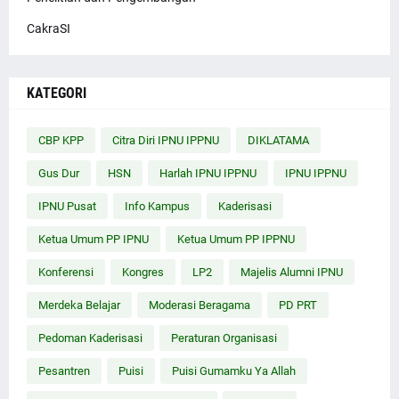
CakraSI
KATEGORI
CBP KPP
Citra Diri IPNU IPPNU
DIKLATAMA
Gus Dur
HSN
Harlah IPNU IPPNU
IPNU IPPNU
IPNU Pusat
Info Kampus
Kaderisasi
Ketua Umum PP IPNU
Ketua Umum PP IPPNU
Konferensi
Kongres
LP2
Majelis Alumni IPNU
Merdeka Belajar
Moderasi Beragama
PD PRT
Pedoman Kaderisasi
Peraturan Organisasi
Pesantren
Puisi
Puisi Gumamku Ya Allah