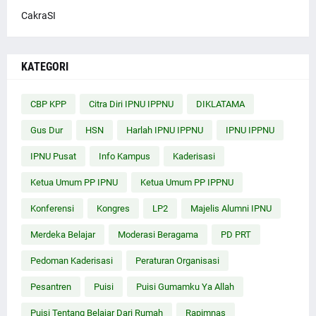
CakraSI
KATEGORI
CBP KPP
Citra Diri IPNU IPPNU
DIKLATAMA
Gus Dur
HSN
Harlah IPNU IPPNU
IPNU IPPNU
IPNU Pusat
Info Kampus
Kaderisasi
Ketua Umum PP IPNU
Ketua Umum PP IPPNU
Konferensi
Kongres
LP2
Majelis Alumni IPNU
Merdeka Belajar
Moderasi Beragama
PD PRT
Pedoman Kaderisasi
Peraturan Organisasi
Pesantren
Puisi
Puisi Gumamku Ya Allah
Puisi Tentang Belajar Dari Rumah
Rapimnas