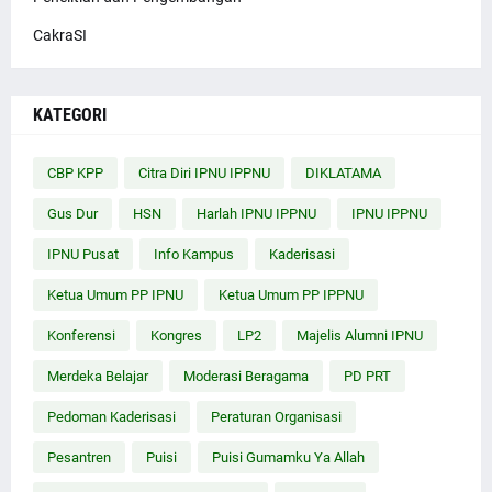
CakraSI
KATEGORI
CBP KPP
Citra Diri IPNU IPPNU
DIKLATAMA
Gus Dur
HSN
Harlah IPNU IPPNU
IPNU IPPNU
IPNU Pusat
Info Kampus
Kaderisasi
Ketua Umum PP IPNU
Ketua Umum PP IPPNU
Konferensi
Kongres
LP2
Majelis Alumni IPNU
Merdeka Belajar
Moderasi Beragama
PD PRT
Pedoman Kaderisasi
Peraturan Organisasi
Pesantren
Puisi
Puisi Gumamku Ya Allah