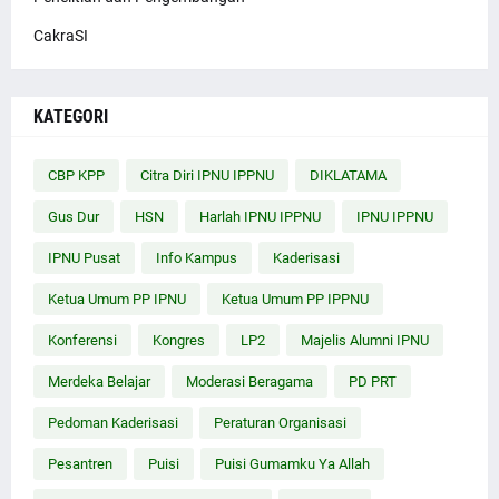
CakraSI
KATEGORI
CBP KPP
Citra Diri IPNU IPPNU
DIKLATAMA
Gus Dur
HSN
Harlah IPNU IPPNU
IPNU IPPNU
IPNU Pusat
Info Kampus
Kaderisasi
Ketua Umum PP IPNU
Ketua Umum PP IPPNU
Konferensi
Kongres
LP2
Majelis Alumni IPNU
Merdeka Belajar
Moderasi Beragama
PD PRT
Pedoman Kaderisasi
Peraturan Organisasi
Pesantren
Puisi
Puisi Gumamku Ya Allah