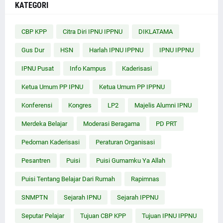
KATEGORI
CBP KPP
Citra Diri IPNU IPPNU
DIKLATAMA
Gus Dur
HSN
Harlah IPNU IPPNU
IPNU IPPNU
IPNU Pusat
Info Kampus
Kaderisasi
Ketua Umum PP IPNU
Ketua Umum PP IPPNU
Konferensi
Kongres
LP2
Majelis Alumni IPNU
Merdeka Belajar
Moderasi Beragama
PD PRT
Pedoman Kaderisasi
Peraturan Organisasi
Pesantren
Puisi
Puisi Gumamku Ya Allah
Puisi Tentang Belajar Dari Rumah
Rapimnas
SNMPTN
Sejarah IPNU
Sejarah IPPNU
Seputar Pelajar
Tujuan CBP KPP
Tujuan IPNU IPPNU