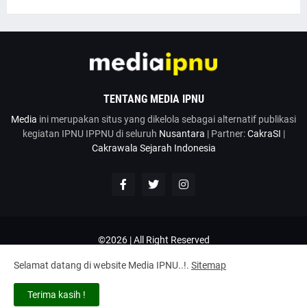
TENTANG MEDIA IPNU
Media
ini merupakan situs yang dikelola sebagai alternatif publikasi
kegiatan IPNU IPPNU di seluruh
Nusantara
| Partner:
CakraSI
|
Cakrawala Sejarah Indonesia
©2026 | All Right Reserved
Google News
Penulis
Hubungi Kami
Kirim Artikel
Selamat datang di website Media IPNU..!.
Sitemap
Disclaimer
Privacy Policy
Terms and Conditions
Tentang
Terima kasih !
Home