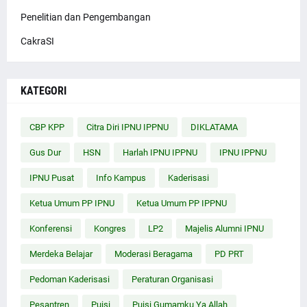
Penelitian dan Pengembangan
CakraSI
KATEGORI
CBP KPP
Citra Diri IPNU IPPNU
DIKLATAMA
Gus Dur
HSN
Harlah IPNU IPPNU
IPNU IPPNU
IPNU Pusat
Info Kampus
Kaderisasi
Ketua Umum PP IPNU
Ketua Umum PP IPPNU
Konferensi
Kongres
LP2
Majelis Alumni IPNU
Merdeka Belajar
Moderasi Beragama
PD PRT
Pedoman Kaderisasi
Peraturan Organisasi
Pesantren
Puisi
Puisi Gumamku Ya Allah