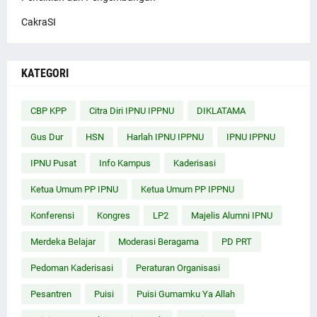
CakraSI
KATEGORI
CBP KPP
Citra Diri IPNU IPPNU
DIKLATAMA
Gus Dur
HSN
Harlah IPNU IPPNU
IPNU IPPNU
IPNU Pusat
Info Kampus
Kaderisasi
Ketua Umum PP IPNU
Ketua Umum PP IPPNU
Konferensi
Kongres
LP2
Majelis Alumni IPNU
Merdeka Belajar
Moderasi Beragama
PD PRT
Pedoman Kaderisasi
Peraturan Organisasi
Pesantren
Puisi
Puisi Gumamku Ya Allah