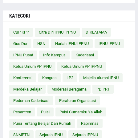
KATEGORI
CBP KPP
Citra Diri IPNU IPPNU
DIKLATAMA
Gus Dur
HSN
Harlah IPNU IPPNU
IPNU IPPNU
IPNU Pusat
Info Kampus
Kaderisasi
Ketua Umum PP IPNU
Ketua Umum PP IPPNU
Konferensi
Kongres
LP2
Majelis Alumni IPNU
Merdeka Belajar
Moderasi Beragama
PD PRT
Pedoman Kaderisasi
Peraturan Organisasi
Pesantren
Puisi
Puisi Gumamku Ya Allah
Puisi Tentang Belajar Dari Rumah
Rapimnas
SNMPTN
Sejarah IPNU
Sejarah IPPNU