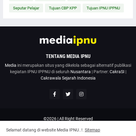
Seputar Pelajar
Tujuan CBP KPP
Tujuan IPNU IPPNU
TENTANG MEDIA IPNU
Media
ini merupakan situs yang dikelola sebagai alternatif publikasi
kegiatan IPNU IPPNU di seluruh
Nusantara
| Partner:
CakraSI
|
Cakrawala Sejarah Indonesia
©2026 | All Right Reserved
Google News
Penulis
Hubungi Kami
Kirim Artikel
Selamat datang di website Media IPNU..!.
Sitemap