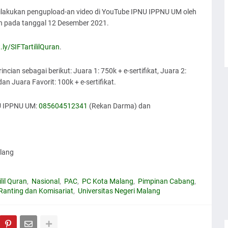
lakukan pengupload-an video di YouTube IPNU IPPNU UM oleh
 pada tanggal 12 Desember 2021.
t.ly/SIFTartililQuran
.
an sebagai berikut: Juara 1: 750k + e-sertifikat, Juara 2:
 dan Juara Favorit: 100k + e-sertifikat.
NU IPPNU UM:
085604512341
(Rekan Darma) dan
lang
lil Quran
Nasional
PAC
PC Kota Malang
Pimpinan Cabang
Ranting dan Komisariat
Universitas Negeri Malang