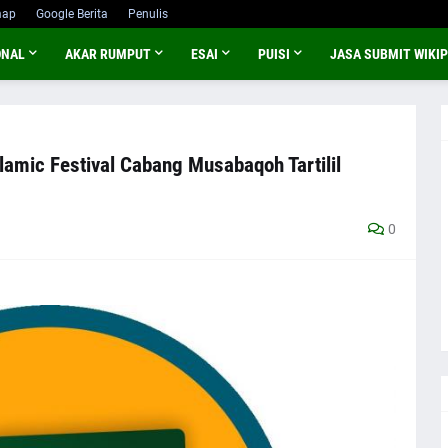
map
Google Berita
Penulis
ONAL
AKAR RUMPUT
ESAI
PUISI
JASA SUBMIT WIKIP
amic Festival Cabang Musabaqoh Tartilil
0