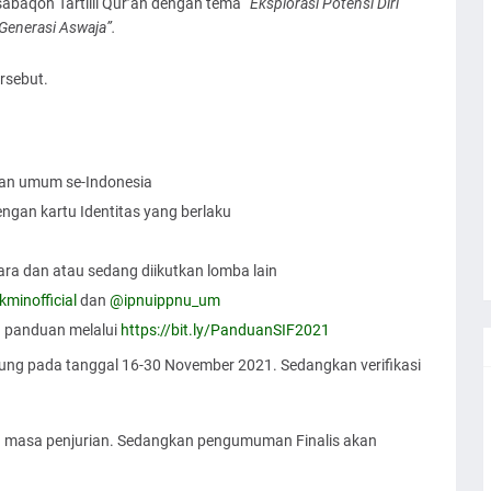
abaqoh Tartilil Qur’an dengan tema
“Eksplorasi Potensi Diri
Generasi Aswaja”.
ersebut.
dan umum se-Indonesia
engan kartu Identitas yang berlaku
ara dan atau sedang diikutkan lomba lain
minofficial
dan
@ipnuippnu_um
ku panduan melalui
https://bit.ly/PanduanSIF2021
ng pada tanggal 16-30 November 2021. Sedangkan verifikasi
n masa penjurian. Sedangkan pengumuman Finalis akan