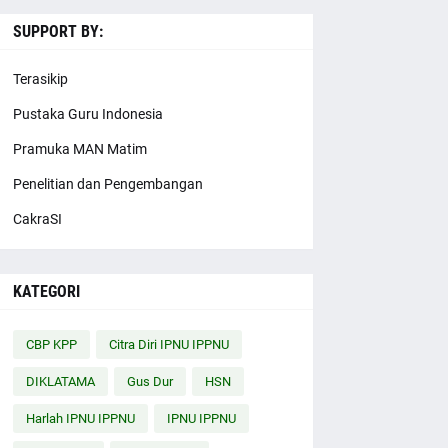
SUPPORT BY:
Terasikip
Pustaka Guru Indonesia
Pramuka MAN Matim
Penelitian dan Pengembangan
CakraSI
KATEGORI
CBP KPP
Citra Diri IPNU IPPNU
DIKLATAMA
Gus Dur
HSN
Harlah IPNU IPPNU
IPNU IPPNU