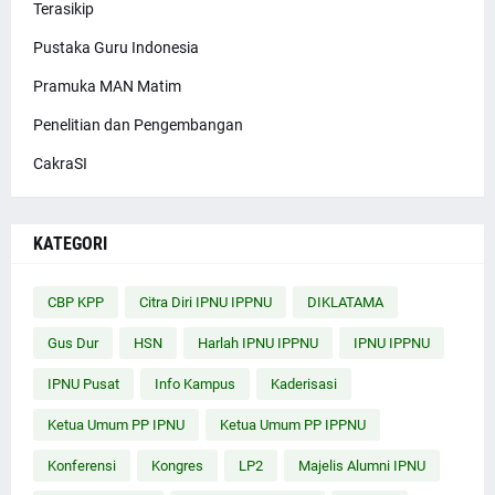
Terasikip
Pustaka Guru Indonesia
Pramuka MAN Matim
Penelitian dan Pengembangan
CakraSI
KATEGORI
CBP KPP
Citra Diri IPNU IPPNU
DIKLATAMA
Gus Dur
HSN
Harlah IPNU IPPNU
IPNU IPPNU
IPNU Pusat
Info Kampus
Kaderisasi
Ketua Umum PP IPNU
Ketua Umum PP IPPNU
Konferensi
Kongres
LP2
Majelis Alumni IPNU