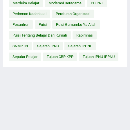
Merdeka Belajar
Moderasi Beragama
PD PRT
Pedoman Kaderisasi
Peraturan Organisasi
Pesantren
Puisi
Puisi Gumamku Ya Allah
Puisi Tentang Belajar Dari Rumah
Rapimnas
SNMPTN
Sejarah IPNU
Sejarah IPPNU
Seputar Pelajar
Tujuan CBP KPP
Tujuan IPNU IPPNU