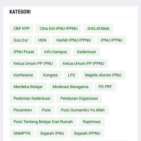
KATEGORI
CBP KPP
Citra Diri IPNU IPPNU
DIKLATAMA
Gus Dur
HSN
Harlah IPNU IPPNU
IPNU IPPNU
IPNU Pusat
Info Kampus
Kaderisasi
Ketua Umum PP IPNU
Ketua Umum PP IPPNU
Konferensi
Kongres
LP2
Majelis Alumni IPNU
Merdeka Belajar
Moderasi Beragama
PD PRT
Pedoman Kaderisasi
Peraturan Organisasi
Pesantren
Puisi
Puisi Gumamku Ya Allah
Puisi Tentang Belajar Dari Rumah
Rapimnas
SNMPTN
Sejarah IPNU
Sejarah IPPNU