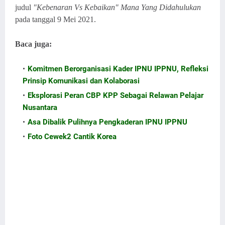
judul
"Kebenaran Vs Kebaikan" Mana Yang Didahulukan
pada tanggal 9 Mei 2021.
Baca juga:
cakarif.my.id
Komitmen Berorganisasi Kader IPNU IPPNU, Refleksi
Prinsip Komunikasi dan Kolaborasi
Eksplorasi Peran CBP KPP Sebagai Relawan Pelajar
Nusantara
Asa Dibalik Pulihnya Pengkaderan IPNU IPPNU
Foto Cewek2 Cantik Korea
Antara Kebenaran dan Kebaikan, Mana Yang Harus
Didahulukan? Ini
Antara Kebenaran dan Kebaikan, Mana
Yang Harus Didahulukan? Info
Antara Kebenaran dan
Kebaikan. Jika
Antara Kebenaran dan Kebaikan.
Maka
Antara Kebenaran dan Kebaikan.