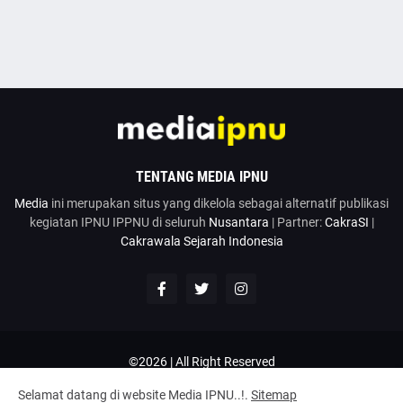
TENTANG MEDIA IPNU
Media
ini merupakan situs yang dikelola sebagai alternatif publikasi
kegiatan IPNU IPPNU di seluruh
Nusantara
| Partner:
CakraSI
|
Cakrawala Sejarah Indonesia
©2026 | All Right Reserved
Google News
Penulis
Hubungi Kami
Kirim Artikel
Selamat datang di website Media IPNU..!.
Sitemap