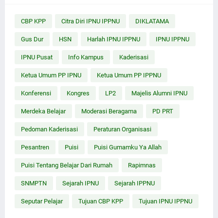
CBP KPP
Citra Diri IPNU IPPNU
DIKLATAMA
Gus Dur
HSN
Harlah IPNU IPPNU
IPNU IPPNU
IPNU Pusat
Info Kampus
Kaderisasi
Ketua Umum PP IPNU
Ketua Umum PP IPPNU
Konferensi
Kongres
LP2
Majelis Alumni IPNU
Merdeka Belajar
Moderasi Beragama
PD PRT
Pedoman Kaderisasi
Peraturan Organisasi
Pesantren
Puisi
Puisi Gumamku Ya Allah
Puisi Tentang Belajar Dari Rumah
Rapimnas
SNMPTN
Sejarah IPNU
Sejarah IPPNU
Seputar Pelajar
Tujuan CBP KPP
Tujuan IPNU IPPNU