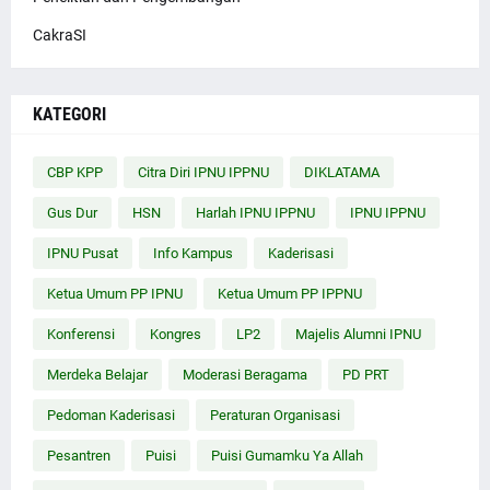
CakraSI
KATEGORI
CBP KPP
Citra Diri IPNU IPPNU
DIKLATAMA
Gus Dur
HSN
Harlah IPNU IPPNU
IPNU IPPNU
IPNU Pusat
Info Kampus
Kaderisasi
Ketua Umum PP IPNU
Ketua Umum PP IPPNU
Konferensi
Kongres
LP2
Majelis Alumni IPNU
Merdeka Belajar
Moderasi Beragama
PD PRT
Pedoman Kaderisasi
Peraturan Organisasi
Pesantren
Puisi
Puisi Gumamku Ya Allah