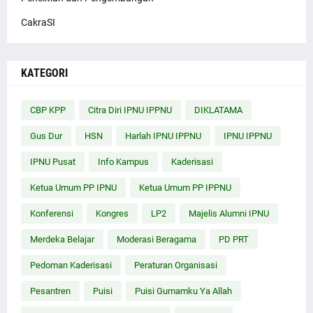
CakraSI
KATEGORI
CBP KPP
Citra Diri IPNU IPPNU
DIKLATAMA
Gus Dur
HSN
Harlah IPNU IPPNU
IPNU IPPNU
IPNU Pusat
Info Kampus
Kaderisasi
Ketua Umum PP IPNU
Ketua Umum PP IPPNU
Konferensi
Kongres
LP2
Majelis Alumni IPNU
Merdeka Belajar
Moderasi Beragama
PD PRT
Pedoman Kaderisasi
Peraturan Organisasi
Pesantren
Puisi
Puisi Gumamku Ya Allah