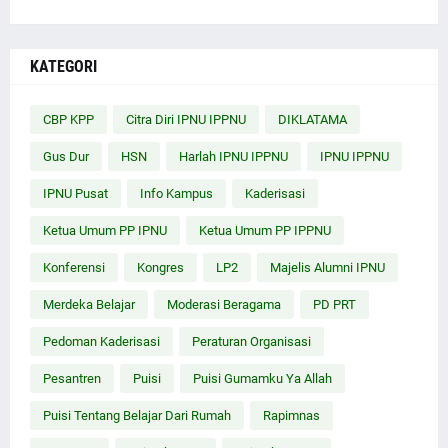
KATEGORI
CBP KPP
Citra Diri IPNU IPPNU
DIKLATAMA
Gus Dur
HSN
Harlah IPNU IPPNU
IPNU IPPNU
IPNU Pusat
Info Kampus
Kaderisasi
Ketua Umum PP IPNU
Ketua Umum PP IPPNU
Konferensi
Kongres
LP2
Majelis Alumni IPNU
Merdeka Belajar
Moderasi Beragama
PD PRT
Pedoman Kaderisasi
Peraturan Organisasi
Pesantren
Puisi
Puisi Gumamku Ya Allah
Puisi Tentang Belajar Dari Rumah
Rapimnas