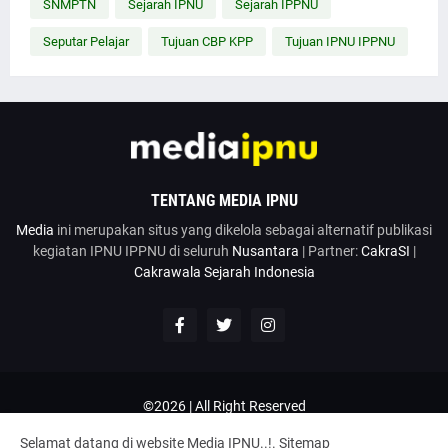
SNMPTN
Sejarah IPNU
Sejarah IPPNU
Seputar Pelajar
Tujuan CBP KPP
Tujuan IPNU IPPNU
TENTANG MEDIA IPNU
Media
ini merupakan situs yang dikelola sebagai alternatif publikasi
kegiatan IPNU IPPNU di seluruh
Nusantara
| Partner:
CakraSI
|
Cakrawala Sejarah Indonesia
©2026 | All Right Reserved
Google News
Penulis
Hubungi Kami
Kirim Artikel
Selamat datang di website Media IPNU..!.
Sitemap