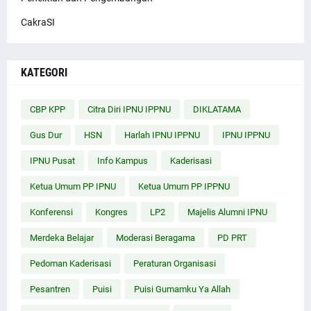
CakraSI
KATEGORI
CBP KPP
Citra Diri IPNU IPPNU
DIKLATAMA
Gus Dur
HSN
Harlah IPNU IPPNU
IPNU IPPNU
IPNU Pusat
Info Kampus
Kaderisasi
Ketua Umum PP IPNU
Ketua Umum PP IPPNU
Konferensi
Kongres
LP2
Majelis Alumni IPNU
Merdeka Belajar
Moderasi Beragama
PD PRT
Pedoman Kaderisasi
Peraturan Organisasi
Pesantren
Puisi
Puisi Gumamku Ya Allah