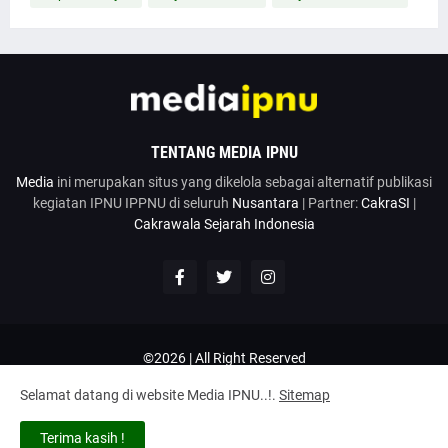
TENTANG MEDIA IPNU
Media
ini merupakan situs yang dikelola sebagai alternatif publikasi
kegiatan IPNU IPPNU di seluruh
Nusantara
| Partner:
CakraSI
|
Cakrawala Sejarah Indonesia
©2026 | All Right Reserved
Google News
Penulis
Hubungi Kami
Kirim Artikel
Selamat datang di website Media IPNU..!.
Sitemap
Disclaimer
Privacy Policy
Terms and Conditions
Tentang
Terima kasih !
Home