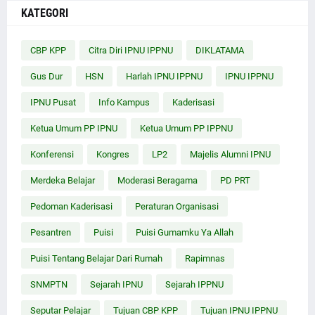
KATEGORI
CBP KPP
Citra Diri IPNU IPPNU
DIKLATAMA
Gus Dur
HSN
Harlah IPNU IPPNU
IPNU IPPNU
IPNU Pusat
Info Kampus
Kaderisasi
Ketua Umum PP IPNU
Ketua Umum PP IPPNU
Konferensi
Kongres
LP2
Majelis Alumni IPNU
Merdeka Belajar
Moderasi Beragama
PD PRT
Pedoman Kaderisasi
Peraturan Organisasi
Pesantren
Puisi
Puisi Gumamku Ya Allah
Puisi Tentang Belajar Dari Rumah
Rapimnas
SNMPTN
Sejarah IPNU
Sejarah IPPNU
Seputar Pelajar
Tujuan CBP KPP
Tujuan IPNU IPPNU