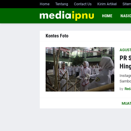
Home
Tentang
Contact Us
Kirim Artikel
Site
HOME
NASI
Kontes Foto
AGUS
PR 
Hin
Instag
Sambo
by
Red
MUAT