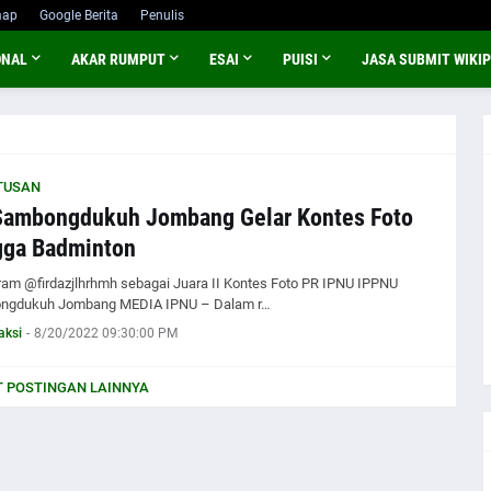
map
Google Berita
Penulis
ONAL
AKAR RUMPUT
ESAI
PUISI
JASA SUBMIT WIKIP
TUSAN
Sambongdukuh Jombang Gelar Kontes Foto
gga Badminton
ram @firdazjlhrhmh sebagai Juara II Kontes Foto PR IPNU IPPNU
ngdukuh Jombang MEDIA IPNU – Dalam r…
aksi
-
8/20/2022 09:30:00 PM
 POSTINGAN LAINNYA