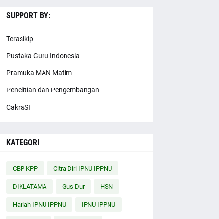
SUPPORT BY:
Terasikip
Pustaka Guru Indonesia
Pramuka MAN Matim
Penelitian dan Pengembangan
CakraSI
KATEGORI
CBP KPP
Citra Diri IPNU IPPNU
DIKLATAMA
Gus Dur
HSN
Harlah IPNU IPPNU
IPNU IPPNU