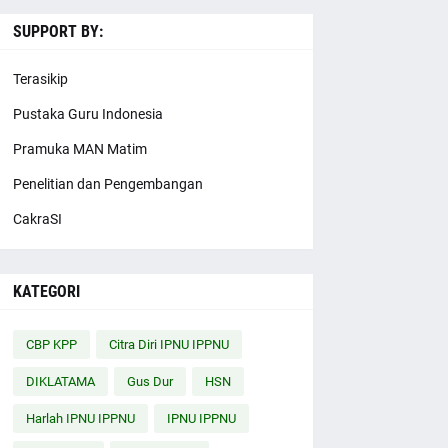
SUPPORT BY:
Terasikip
Pustaka Guru Indonesia
Pramuka MAN Matim
Penelitian dan Pengembangan
CakraSI
KATEGORI
CBP KPP
Citra Diri IPNU IPPNU
DIKLATAMA
Gus Dur
HSN
Harlah IPNU IPPNU
IPNU IPPNU