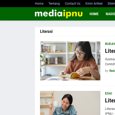
Home
Tentang
Contact Us
Kirim Artikel
Site
HOME
NASI
Literasi
BUDAY
Lite
Ilustr
Contohn
by
Red
ESAI
Lite
Litera
IPNU -