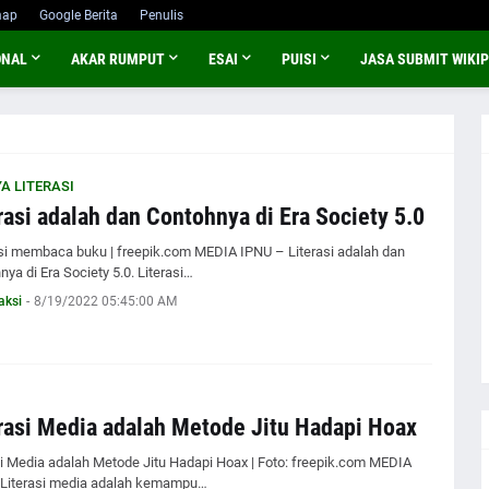
map
Google Berita
Penulis
ONAL
AKAR RUMPUT
ESAI
PUISI
JASA SUBMIT WIKIP
A LITERASI
rasi adalah dan Contohnya di Era Society 5.0
asi membaca buku | freepik.com MEDIA IPNU – Literasi adalah dan
ya di Era Society 5.0. Literasi…
aksi
-
8/19/2022 05:45:00 AM
rasi Media adalah Metode Jitu Hadapi Hoax
si Media adalah Metode Jitu Hadapi Hoax | Foto: freepik.com MEDIA
 Literasi media adalah kemampu…