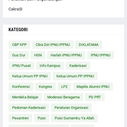
CakraSI
KATEGORI
CBP KPP
Citra Diri IPNU IPPNU
DIKLATAMA
Gus Dur
HSN
Harlah IPNU IPPNU
IPNU IPPNU
IPNU Pusat
Info Kampus
Kaderisasi
Ketua Umum PP IPNU
Ketua Umum PP IPPNU
Konferensi
Kongres
LP2
Majelis Alumni IPNU
Merdeka Belajar
Moderasi Beragama
PD PRT
Pedoman Kaderisasi
Peraturan Organisasi
Pesantren
Puisi
Puisi Gumamku Ya Allah