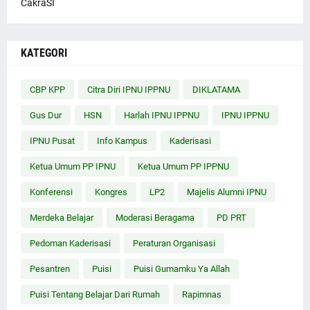
CakraSI
KATEGORI
CBP KPP
Citra Diri IPNU IPPNU
DIKLATAMA
Gus Dur
HSN
Harlah IPNU IPPNU
IPNU IPPNU
IPNU Pusat
Info Kampus
Kaderisasi
Ketua Umum PP IPNU
Ketua Umum PP IPPNU
Konferensi
Kongres
LP2
Majelis Alumni IPNU
Merdeka Belajar
Moderasi Beragama
PD PRT
Pedoman Kaderisasi
Peraturan Organisasi
Pesantren
Puisi
Puisi Gumamku Ya Allah
Puisi Tentang Belajar Dari Rumah
Rapimnas