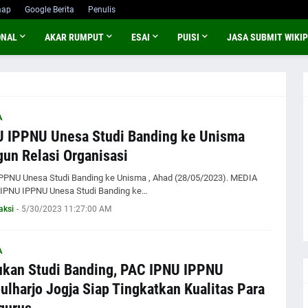
map
Google Berita
Penulis
ONAL
AKAR RUMPUT
ESAI
PUISI
JASA SUBMIT WIKIP
A
 IPPNU Unesa Studi Banding ke Unisma
un Relasi Organisasi
PPNU Unesa Studi Banding ke Unisma , Ahad (28/05/2023). MEDIA
 IPNU IPPNU Unesa Studi Banding ke…
aksi
-
5/30/2023 11:27:00 AM
A
kan Studi Banding, PAC IPNU IPPNU
lharjo Jogja Siap Tingkatkan Kualitas Para