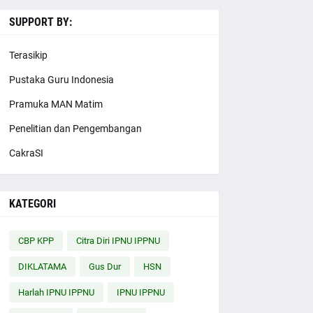
SUPPORT BY:
Terasikip
Pustaka Guru Indonesia
Pramuka MAN Matim
Penelitian dan Pengembangan
CakraSI
KATEGORI
CBP KPP
Citra Diri IPNU IPPNU
DIKLATAMA
Gus Dur
HSN
Harlah IPNU IPPNU
IPNU IPPNU