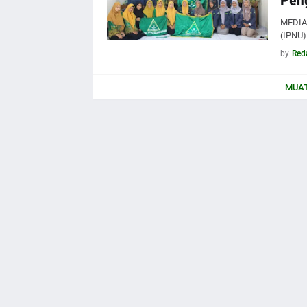
Pen
MEDIA 
(IPNU)
by
Red
MUAT