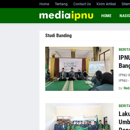
Home
Tentang
Contact Us
Kirim Artikel
Site
HOME
NASI
Studi Banding
BERIT
IPNU
Bang
IPNU I
IPNU -
by
Red
BERIT
Laku
Umbu