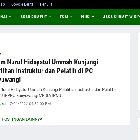
map
Google Berita
Penulis
ONAL
AKAR RUMPUT
ESAI
PUISI
JASA SUBMIT WIKIP
A
m Nurul Hidayatul Ummah Kunjungi
tihan Instruktur dan Pelatih di PC
yuwangi
Nurul Hidayatul Ummah Kunjungi Pelatihan Instruktur dan Pelatih di
NU IPPNU Banyuwangi MEDIA IPNU …
aksi
-
7/01/2022 06:30:00 PM
 POSTINGAN LAINNYA