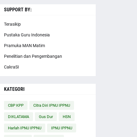
SUPPORT BY:
Terasikip
Pustaka Guru Indonesia
Pramuka MAN Matim
Penelitian dan Pengembangan
CakraSI
KATEGORI
CBP KPP
Citra Diri IPNU IPPNU
DIKLATAMA
Gus Dur
HSN
Harlah IPNU IPPNU
IPNU IPPNU