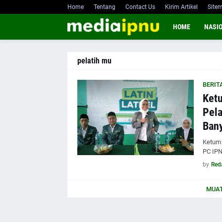
Home
Tentang
Contact Us
Kirim Artikel
Site
HOME
NASI
pelatih mu
BERIT
Ketu
Pela
Ban
Ketum 
PC IP
by
Red
MUAT