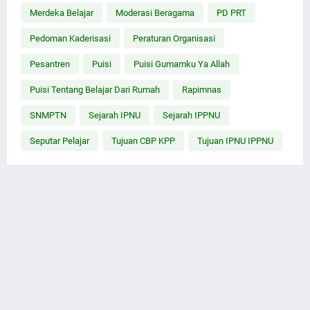
Merdeka Belajar
Moderasi Beragama
PD PRT
Pedoman Kaderisasi
Peraturan Organisasi
Pesantren
Puisi
Puisi Gumamku Ya Allah
Puisi Tentang Belajar Dari Rumah
Rapimnas
SNMPTN
Sejarah IPNU
Sejarah IPPNU
Seputar Pelajar
Tujuan CBP KPP
Tujuan IPNU IPPNU