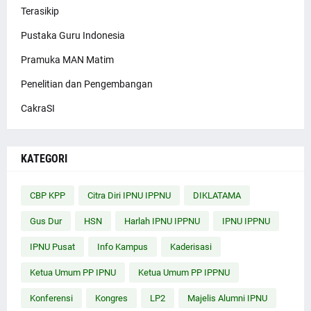
Terasikip
Pustaka Guru Indonesia
Pramuka MAN Matim
Penelitian dan Pengembangan
CakraSI
KATEGORI
CBP KPP
Citra Diri IPNU IPPNU
DIKLATAMA
Gus Dur
HSN
Harlah IPNU IPPNU
IPNU IPPNU
IPNU Pusat
Info Kampus
Kaderisasi
Ketua Umum PP IPNU
Ketua Umum PP IPPNU
Konferensi
Kongres
LP2
Majelis Alumni IPNU