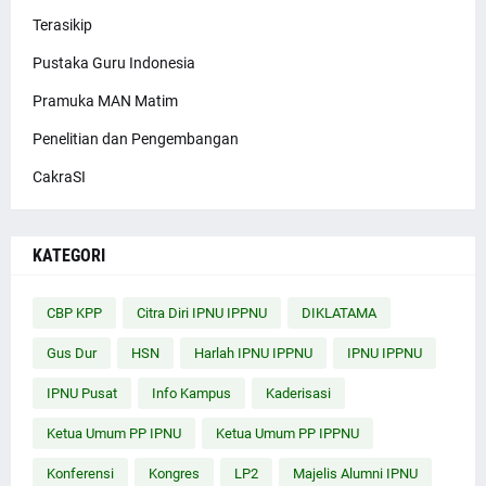
Terasikip
Pustaka Guru Indonesia
Pramuka MAN Matim
Penelitian dan Pengembangan
CakraSI
KATEGORI
CBP KPP
Citra Diri IPNU IPPNU
DIKLATAMA
Gus Dur
HSN
Harlah IPNU IPPNU
IPNU IPPNU
IPNU Pusat
Info Kampus
Kaderisasi
Ketua Umum PP IPNU
Ketua Umum PP IPPNU
Konferensi
Kongres
LP2
Majelis Alumni IPNU