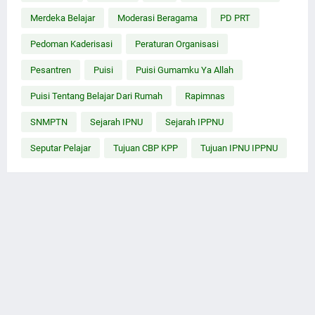
Merdeka Belajar
Moderasi Beragama
PD PRT
Pedoman Kaderisasi
Peraturan Organisasi
Pesantren
Puisi
Puisi Gumamku Ya Allah
Puisi Tentang Belajar Dari Rumah
Rapimnas
SNMPTN
Sejarah IPNU
Sejarah IPPNU
Seputar Pelajar
Tujuan CBP KPP
Tujuan IPNU IPPNU