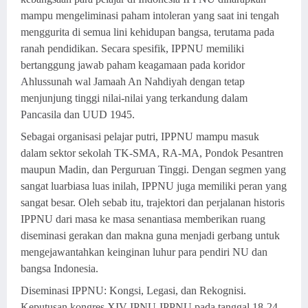
mampu mengeliminasi paham intoleran yang saat ini tengah
menggurita di semua lini kehidupan bangsa, terutama pada
ranah pendidikan. Secara spesifik, IPPNU memiliki
bertanggung jawab paham keagamaan pada koridor
Ahlussunah wal Jamaah An Nahdiyah dengan tetap
menjunjung tinggi nilai-nilai yang terkandung dalam
Pancasila dan UUD 1945.
Sebagai organisasi pelajar putri, IPPNU mampu masuk
dalam sektor sekolah TK-SMA, RA-MA, Pondok Pesantren
maupun Madin, dan Perguruan Tinggi. Dengan segmen yang
sangat luarbiasa luas inilah, IPPNU juga memiliki peran yang
sangat besar. Oleh sebab itu, trajektori dan perjalanan historis
IPPNU dari masa ke masa senantiasa memberikan ruang
diseminasi gerakan dan makna guna menjadi gerbang untuk
mengejawantahkan keinginan luhur para pendiri NU dan
bangsa Indonesia.
Diseminasi IPPNU: Kongsi, Legasi, dan Rekognisi.
Keputusan kongres XIV IPNU-IPPNU pada tanggal 18-24