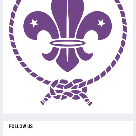
FOLLOW US