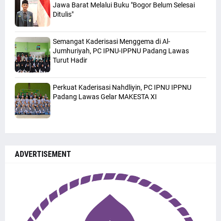
Jawa Barat Melalui Buku "Bogor Belum Selesai
Ditulis"
Semangat Kaderisasi Menggema di Al-
Jumhuriyah, PC IPNU-IPPNU Padang Lawas
Turut Hadir
Perkuat Kaderisasi Nahdliyin, PC IPNU IPPNU
Padang Lawas Gelar MAKESTA XI
ADVERTISEMENT