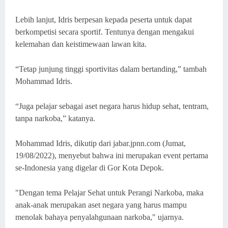
Lebih lanjut, Idris berpesan kepada peserta untuk dapat
berkompetisi secara sportif. Tentunya dengan mengakui
kelemahan dan keistimewaan lawan kita.
“Tetap junjung tinggi sportivitas dalam bertanding,” tambah
Mohammad Idris.
“Juga pelajar sebagai aset negara harus hidup sehat, tentram,
tanpa narkoba,” katanya.
Mohammad Idris, dikutip dari jabar.jpnn.com (Jumat,
19/08/2022), menyebut bahwa ini merupakan event pertama
se-Indonesia yang digelar di Gor Kota Depok.
"Dengan tema Pelajar Sehat untuk Perangi Narkoba, maka
anak-anak merupakan aset negara yang harus mampu
menolak bahaya penyalahgunaan narkoba," ujarnya.