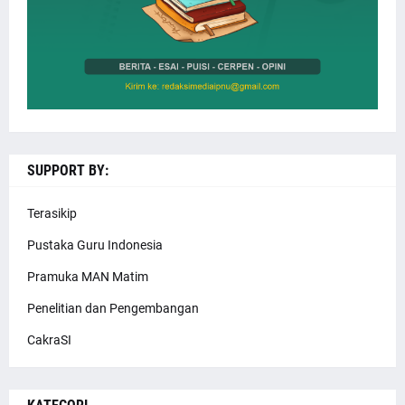
SUPPORT BY:
Terasikip
Pustaka Guru Indonesia
Pramuka MAN Matim
Penelitian dan Pengembangan
CakraSI