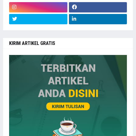
KIRIM ARTIKEL GRATIS