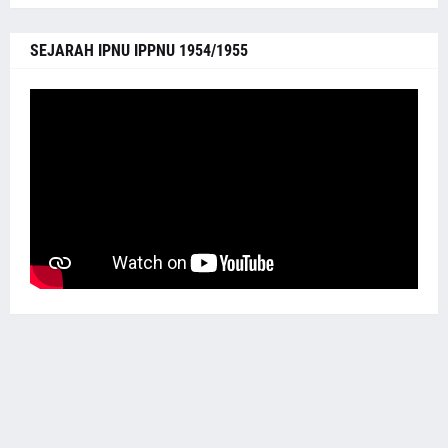
SEJARAH IPNU IPPNU 1954/1955