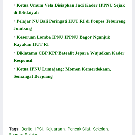
Ketua Umum Vela Disiapkan Jadi Kader IPPNU Sejak
di Ibtidaiyah
Pelajar NU Bali Peringati HUT RI di Ponpes Tebuireng
Jombang
Keseruan Lomba IPNU IPPNU Bagor Nganjuk
Rayakan HUT RI
Diklatama CBP KPP Batealit Jepara Wujudkan Kader
Responsif
Ketua IPNU Lumajang: Momen Kemerdekaan,
Semangat Berjuang
Kejuaraan Pencak Silat Antar Pelajar se-Indonesia Resmi
Dibuka. Ini Kejuaraan Pencak Silat Antar Pelajar se-
Indonesia Resmi Dibuka. Itu Kejuaraan Pencak Silat Antar
Pelajar. Nah, Kejuaraan Pencak. Kejuaraan Pencak.
Tags:
Berita
IPSI
Kejuaraan
Pencak Silat
Sekolah
Seputar Pelajar