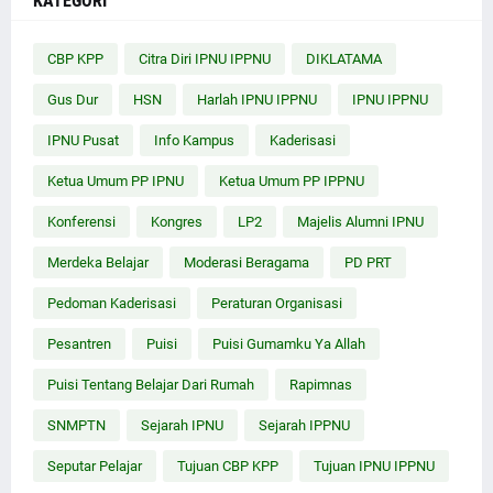
KATEGORI
CBP KPP
Citra Diri IPNU IPPNU
DIKLATAMA
Gus Dur
HSN
Harlah IPNU IPPNU
IPNU IPPNU
IPNU Pusat
Info Kampus
Kaderisasi
Ketua Umum PP IPNU
Ketua Umum PP IPPNU
Konferensi
Kongres
LP2
Majelis Alumni IPNU
Merdeka Belajar
Moderasi Beragama
PD PRT
Pedoman Kaderisasi
Peraturan Organisasi
Pesantren
Puisi
Puisi Gumamku Ya Allah
Puisi Tentang Belajar Dari Rumah
Rapimnas
SNMPTN
Sejarah IPNU
Sejarah IPPNU
Seputar Pelajar
Tujuan CBP KPP
Tujuan IPNU IPPNU