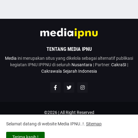
TENTANG MEDIA IPNU
Media
ini merupakan situs yang dikelola sebagai alternatif publikasi
kegiatan IPNU IPPNU di seluruh
Nusantara
| Partner:
CakraSI
|
Cakrawala Sejarah Indonesia
©2026 | All Right Reserved
Google News
Penulis
Hubungi Kami
Kirim Artikel
Selamat datang di website Media IPNU..!.
Sitemap
Disclaimer
Privacy Policy
Terms and Conditions
Tentang
Terima kasih !
Home