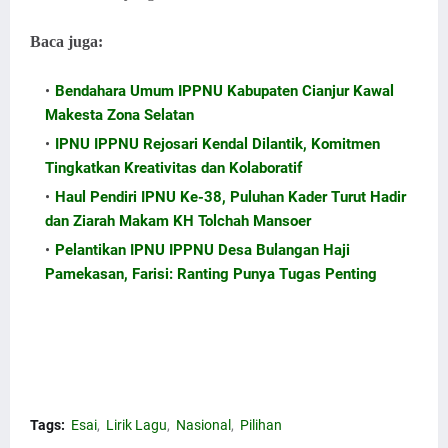
Baca juga:
cakarif.my.id
Bendahara Umum IPPNU Kabupaten Cianjur Kawal
Makesta Zona Selatan
IPNU IPPNU Rejosari Kendal Dilantik, Komitmen
Tingkatkan Kreativitas dan Kolaboratif
Haul Pendiri IPNU Ke-38, Puluhan Kader Turut Hadir
dan Ziarah Makam KH Tolchah Mansoer
Pelantikan IPNU IPPNU Desa Bulangan Haji
Pamekasan, Farisi: Ranting Punya Tugas Penting
Lirik Lagu IPNU-IPPNU untuk Bangsa. Ini Lirik Lagu IPNU-
IPPNU untuk Bangsa. Info Lirik Lagu IPNU-IPPNU untuk
Bangsa.
Tags:
Esai
Lirik Lagu
Nasional
Pilihan