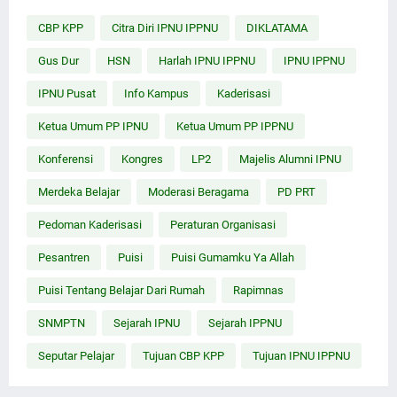
CBP KPP
Citra Diri IPNU IPPNU
DIKLATAMA
Gus Dur
HSN
Harlah IPNU IPPNU
IPNU IPPNU
IPNU Pusat
Info Kampus
Kaderisasi
Ketua Umum PP IPNU
Ketua Umum PP IPPNU
Konferensi
Kongres
LP2
Majelis Alumni IPNU
Merdeka Belajar
Moderasi Beragama
PD PRT
Pedoman Kaderisasi
Peraturan Organisasi
Pesantren
Puisi
Puisi Gumamku Ya Allah
Puisi Tentang Belajar Dari Rumah
Rapimnas
SNMPTN
Sejarah IPNU
Sejarah IPPNU
Seputar Pelajar
Tujuan CBP KPP
Tujuan IPNU IPPNU