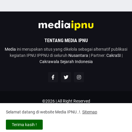
TENTANG MEDIA IPNU
Media
ini merupakan situs yang dikelola sebagai alternatif publikasi
kegiatan IPNU IPPNU di seluruh
Nusantara
| Partner:
CakraSI
|
Cakrawala Sejarah Indonesia
©2026 | All Right Reserved
Google News
Penulis
Hubungi Kami
Kirim Artikel
Selamat datang di website Media IPNU..!.
Sitemap
Disclaimer
Privacy Policy
Terms and Conditions
Tentang
Terima kasih !
Home